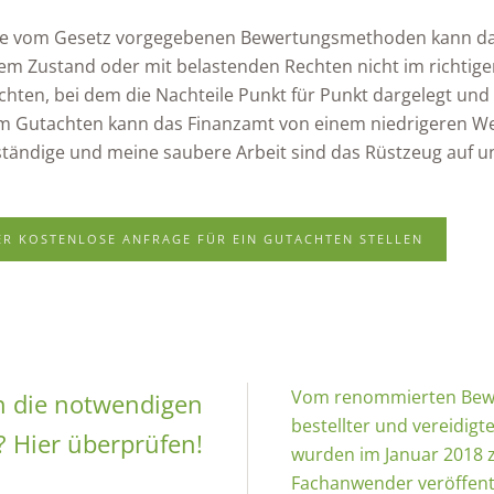
e vom Gesetz vorgegebenen Bewertungsmethoden kann das 
em Zustand oder mit belastenden Rechten nicht im richtige
chten, bei dem die Nachteile Punkt für Punkt dargelegt un
m Gutachten kann das Finanzamt von einem niedrigeren Wer
ständige und meine saubere Arbeit sind das Rüstzeug auf
ER KOSTENLOSE ANFRAGE FÜR EIN GUTACHTEN STELLEN
Vom renommierten Bewer
en die notwendigen
bestellter und vereidigte
 Hier überprüfen!
wurden im Januar 2018 z
Fachanwender veröffentl