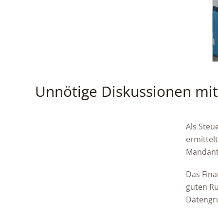
Unnötige Diskussionen mi
Als Steu
ermittel
Mandante
Das Fina
guten Ru
Datengru